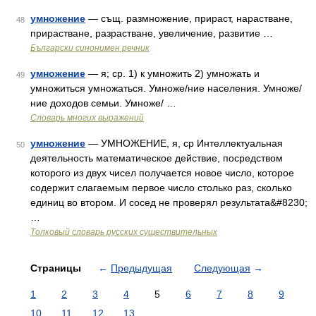
умножение
— същ. размножение, прираст, нарастване,
48
прирастване, разрастване, увеличение, развитие …
Български синонимен речник
умножение
— я; ср. 1) к умножить 2) умножать и
49
умножиться умножаться. Умноже/ние населения. Умноже/
ние доходов семьи. Умноже/ …
Словарь многих выражений
умножение
— УМНОЖЕНИЕ, я, ср Интеллектуальная
50
деятельность математическое действие, посредством
которого из двух чисел получается новое число, которое
содержит слагаемым первое число столько раз, сколько
единиц во втором. И сосед не проверял результата&#8230;
…
Толковый словарь русских существительных
Страницы
←
Предыдущая
Следующая
→
1
2
3
4
5
6
7
8
9
10
11
12
13